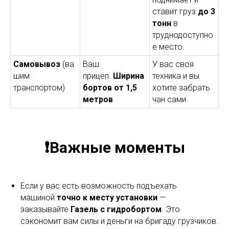
ставит груз
до 3
тонн
в
труднодоступно
е место.
Самовывоз
(ва
Ваш
У вас своя
шим
прицеп.
Ширина
техника и вы
транспортом)
бортов от 1,5
хотите забрать
метров
чан сами.
❗Важные моменты
Если у вас есть возможность подъехать
машиной
точно к месту установки
—
заказывайте
Газель с гидробортом
. Это
сэкономит вам силы и деньги на бригаду грузчиков.