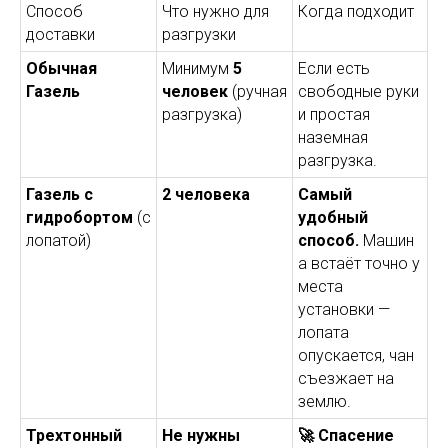
Способ
Что нужно для
Когда подходит
доставки
разгрузки
Обычная
Минимум
5
Если есть
Газель
человек
(ручная
свободные руки
разгрузка)
и простая
наземная
разгрузка.
Газель с
2 человека
Самый
гидробортом
(с
удобный
лопатой)
способ.
Машин
а встаёт точно у
места
установки —
лопата
опускается, чан
съезжает на
землю.
Трехтонный
Не нужны
🚀 Спасение