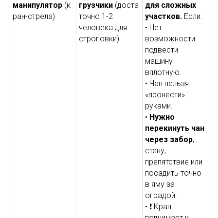
манипулятор
(к
грузчики
(доста
для сложных
ран-стрела)
точно 1-2
участков.
Если:
человека для
• Нет
строповки)
возможности
подвести
машину
вплотную.
• Чан нельзя
«пронести»
руками.
•
Нужно
перекинуть чан
через забор
,
стену,
препятствие или
посадить точно
в яму за
оградой.
• ❗ Кран
поднимает и