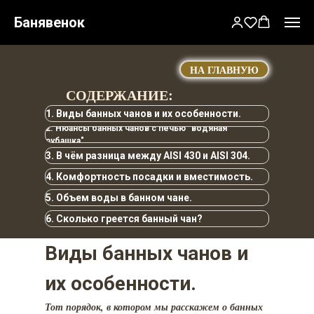
Полезные статьи,
БЛОГ
Банявенок
инструкции и советы по
ЧАНОВЕДА
банному чану
НА ГЛАВНУЮ
СОДЕРЖАНИЕ:
1. Виды банных чанов и их особенности.
2. Нюансы банных чанов с печью "водяная
рубашка".
3. В чём разница между AISI 430 и AISI 304.
4. Комфортность посадки и вместимость.
5. Объем воды в банном чане.
6. Сколько греется банный чан?
Виды банных чанов и
их особенности.
Тот порядок, в котором мы расскажем о банных